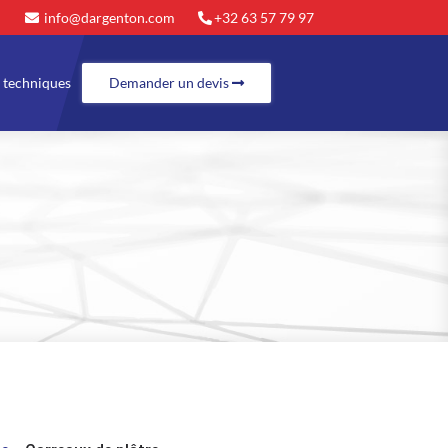
info@dargenton.com
+32 63 57 79 97
 techniques
Demander un devis