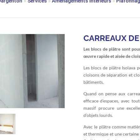
Dargenton
»
Services
»
Aménagements intérieurs
»
Plafonna
CARREAUX DE
Les blocs de plâtre sont pou
œuvre rapide et aisée de cloi
Les blocs de plâtre Isolava 
cloisons de séparation et cl
bâtiments.
Quand on pense aux carreau
efficace d’espaces, avec tout
massif procure une excelle
d’objets lourds.
Avec le plâtre comme matièr
et thermique et une certaine 