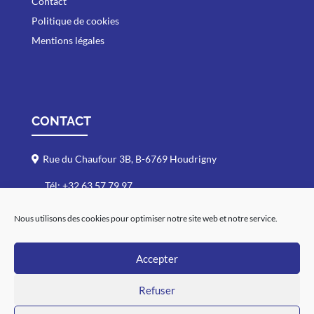
Contact
Politique de cookies
Mentions légales
CONTACT
Rue du Chaufour 3B, B-6769 Houdrigny
Tél: +32 63 57 79 97
Fax: +32 63 57 63 01
Nous utilisons des cookies pour optimiser notre site web et notre service.
info@dargenton.com
Du Lundi au Vendredi : 7h30-17h30
Accepter
Samedi : 7h-12h
Refuser