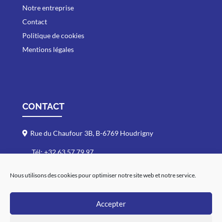
Notre entreprise
Contact
Politique de cookies
Mentions légales
CONTACT
Rue du Chaufour 3B, B-6769 Houdrigny
Tél: +32 63 57 79 97
Fax: +32 63 57 63 01
Nous utilisons des cookies pour optimiser notre site web et notre service.
info@dargenton.com
Du Lundi au Vendredi : 7h30-17h30
Accepter
Samedi : 7h-12h